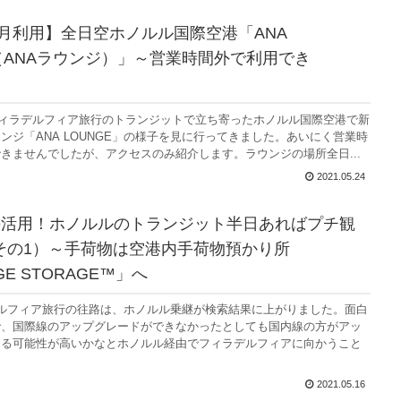
年2月利用】全日空ホノルル国際空港「ANA
E（ANAラウンジ）」～営業時間外で利用でき
のフィラデルフィア旅行のトランジットで立ち寄ったホノルル国際空港で新
ンジ「ANA LOUNGE」の様子を見に行ってきました。あいにく営業時
きませんでしたが、アクセスのみ紹介します。ラウンジの場所全日...
2021.05.24
USの活用！ホノルルのトランジット半日あればプチ観
その1）～手荷物は空港内手荷物預かり所
GE STORAGE™」へ
ルフィア旅行の往路は、ホノルル乗継が検索結果に上がりました。面白
で、国際線のアップグレードができなかったとしても国内線の方がアッ
きる可能性が高いかなとホノルル経由でフィラデルフィアに向かうこと
2021.05.16