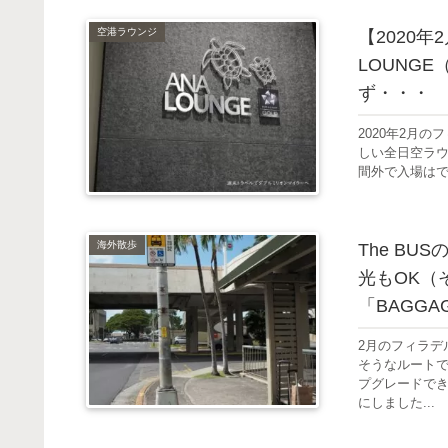
空港ラウンジ
【2020
LOUNG
ず・・・
2020年2月
しい全日空ラウ
間外で入場はで
海外散歩
The B
光もOK（
「BAGGA
2月のフィラデ
そうなルート
プグレードで
にしました...