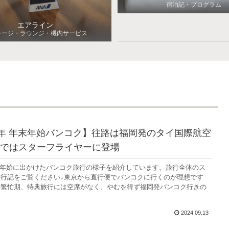
宿泊記・プログラム
エアライン
レージ・ラウンジ・機内サービス
-24年 年末年始バンコク】往路は福岡発のタイ国際航空
ではスターフライヤーに登場
年 年末年始に出かけたバンコク旅行の様子を紹介しています。旅行全体のス
行記をご覧ください↓東京から直行便でバンコクに行くのが理想です
の繁忙期、特典旅行には空席がなく、やむを得ず福岡発バンコク行きの
2024.09.13