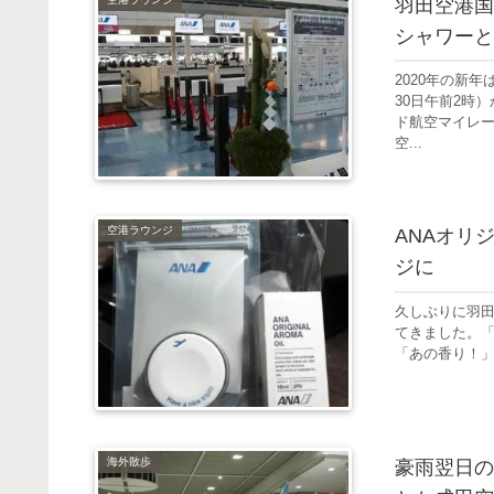
羽田空港国
シャワーと
2020年の新
30日午前2時
ド航空マイレ
空...
空港ラウンジ
ANAオリジ
ジに
久しぶりに羽田
てきました。「
「あの香り！」
海外散歩
豪雨翌日の