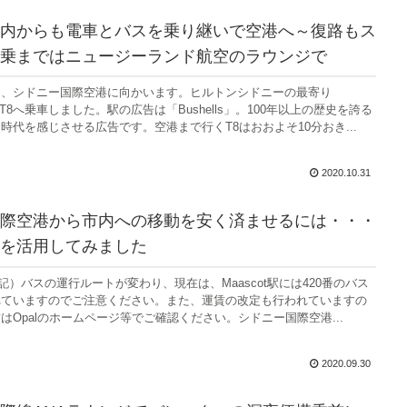
内からも電車とバスを乗り継いで空港へ～復路もス
乗まではニュージーランド航空のラウンジで
め、シドニー国際空港に向かいます。ヒルトンシドニーの最寄り
らT8へ乗車しました。駅の広告は「Bushells」。100年以上の歴史を誇る
時代を感じさせる広告です。空港まで行くT8はおおよそ10分おき...
2020.10.31
際空港から市内への移動を安く済ませるには・・・
を活用してみました
追記）バスの運行ルートが変わり、現在は、Maascot駅には420番のバス
れていますのでご注意ください。また、運賃の改定も行われていますの
はOpalのホームページ等でご確認ください。シドニー国際空港...
2020.09.30