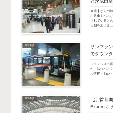
とか成田空
今週末からの
ぶ電車やバス
されていると
日朝を迎えま...
海外散歩
サンフラン
でダウンタ
フランシスコ国
か、路線バスを
ル前後＋Tipと
海外散歩
北京首都国
Express