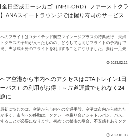
12月全日空成田ーシカゴ（NRT-ORD）ファーストクラ
】ANAスイートラウンジでは握り寿司のサービス
ゴへのフライトはユナイテッド航空マイレージプラスの特典旅行、夫婦
ストクラスの予約が入ったものの、どうしても同じフライトの予約はで
田発、夫は成田発のフライトを利用することになりました。妻は一足先
2023.02.12
ヘア空港から市内へのアクセスはCTAトレイン1日
ーパス）の利用がお得！～片道運賃でもれなく24
題に
番最初に悩むのは、空港から市内への交通手段。空港は市内から離れた
とが多く、市内への移動は、タクシーや乗り合いシャトルバン、バス、
用することが必要になります。初めての都市の場合、不安感もありタク
2023.01.03