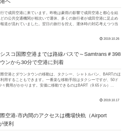
港へ
旅行で成田空港に来ています。昨晩は豪雨の影響で成田空港と都心を結
などの公共交通機関が相次いで運休、多くの旅行者が成田空港に足止め
の報道が流れていました。翌日の旅行を控え、運休時の対応考えつつ当
2019.10.26
シスコ国際空港までは路線バスで～Samtrans＃398
ウンから30分で空港に到着
際空港とダウンタウンの移動は、タクシー、シャトルバン、BARTのほ
利用することもできます。一番楽な移動手段はタクシーですが、50ド
少々費用がかかります。安価に移動できるのはBART（9.65ドル）...
2019.10.17
際空港-市内間のアクセスは機場快軌（Airport
）が便利