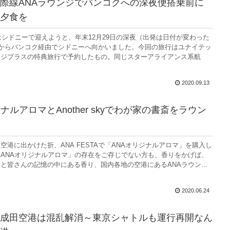
際線ANAラウンジでバンコクへの深夜便搭乗前に
夕食を
年はシドニーで迎えようと、年末12月29日の深夜（出発は日付が変わった
）からバンコク経由でシドニーへ向かいました。今回の旅行はユナイテッ
ージプラスの特典旅行で予約したもの。同じスターアライアンス系航
2020.09.13
ナルアロマとAnother skyでわが家の書斎をラウン
空港に出かけた折、ANA FESTAで「ANAオリジナルアロマ」を購入し
ANAオリジナルアロマ」の存在をご存じでない方も、香りをかげば、
と皆さんの記憶の中にある香り、国内各地の空港にあるANAラウン...
2020.06.24
成田空港は混乱解消～東京シャトルも運行再開なん