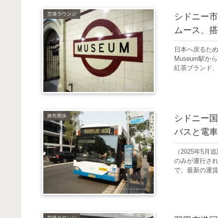
空港ラウンジ
シドニー市
ムース、搭
日本へ戻るた
Museum駅か
紅茶ブランド、
旅先散歩
シドニー国
バスと電車
（2025年5月
のみが運行さ
で、最新の運賃
空港ラウンジ