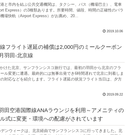
空港と市内を結ぶ公共交通機関は、タクシー、バス（機場巴士）、電車
port Express）の3種類あります。所要時間、値段、時間の正確性のバラ
快軌（Airport Express）がお薦め、20...
2019.10.06
線フライト遅延の補償は2,000円のミールクーポン
4月羽田-北京線
に出かけた北京、サンフランシスコ旅行では、最初の羽田から北京のフラ
ール変更に遭遇。最終的には無事出発でき6時間遅れで北京に到着しま
時の対応などを紹介します。フライト遅延の状況フライト当日は、夕方
2019.09.22
4月羽田空港国際線ANAラウンジを利用～アメニティの
ル式に変更・環境への配慮がされています
ールデンウィークは、北京経由でサンフランシスコに行ってきました。北