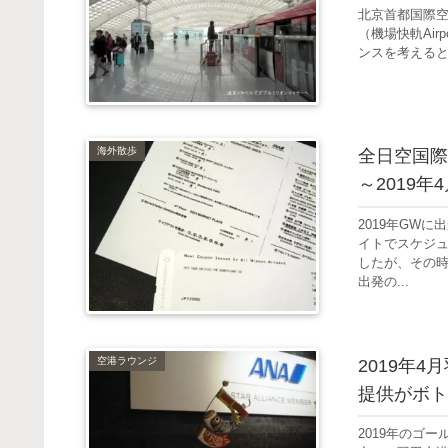
北京首都国際
（機場快軌Air
ンスを考えると機場
海外散歩
全日空国際
～2019年
2019年GW
イトでスケジュ
したが、その
出発の...
空港ラウンジ
2019年
提供がボト
2019年のゴ