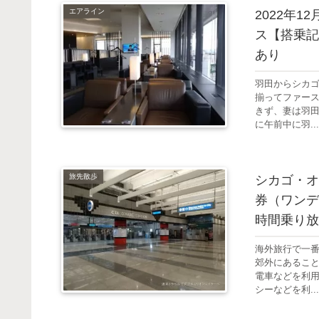
エアライン
2022年
ス【搭乗記
あり
羽田からシカ
揃ってファー
きず、妻は羽
に午前中に羽...
旅先散歩
シカゴ・オ
券（ワンデ
時間乗り放
海外旅行で一
郊外にあるこ
電車などを利
シーなどを利...