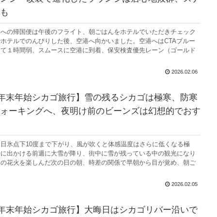
も
本への帰国便は午後のフライト、朝ごはんをホテルでいただきチェック
ホテルでのんびりした後、空港へ向かいました。空港へはCTAブルー
して１時間弱、スムースに空港に到着、保安検査優先レーン（ゴールド
2026.02.06
-26年末年始シカゴ旅行】雪の残るシカゴは極寒、防寒
ォーキングへ、夜明け前のビーンズは幻想的でおす
日氷点下10度まで下がり、風が吹くと体感温度はさらに低くなる極
行に出かける前週に大雪が降り、街中に雪が残っている中の観光になり
日の花火を楽しんだ次の日の朝、時差の関係で早朝から目が覚め、朝ご
2026.02.05
-26年末年始シカゴ旅行】大晦日はシカゴリバー沿いで