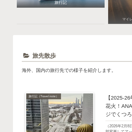
旅行記
マイ
旅先散歩
海外、国内の旅行先での様子を紹介します。
旅行記（Travel note）
【2025-
花火！AN
ジでくつろ
（2026年2
部変更してアッ