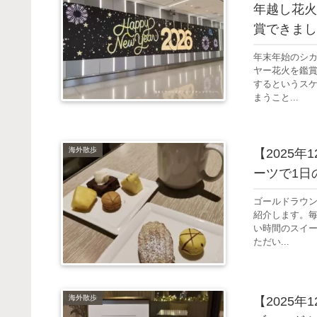
年越し花火
賞できまし
年末年始のシ
ヤー花火を鑑賞
するというス
まうこと...
海外散歩
【2025
ーツで1日
ゴールドラウ
紹介します。毎
い時間のスイ
ただい...
海外散歩
【2025