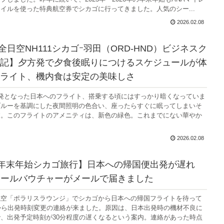
イルを使った特典航空券でシカゴに行ってきました。人気のシー...
2026.02.08
月全日空NH111シカゴｰ羽田（ORD-HND）ビジネスク
記】夕方発で夕食後眠りにつけるスケジュールが体
フライト、機内食は安定の美味しさ
発となった日本へのフライト、搭乗する頃にはすっかり暗くなっていま
ブルーを基調にした夜間照明の色合い、座ったらすぐに眠ってしまいそ
す。このフライトのアメニティは、新色の緑色。これまでにない華やか
2026.02.08
-26年末年始シカゴ旅行】日本への帰国便出発が遅れ
ミールバウチャーがメールで届きました
航空「ポラリスラウンジ」でシカゴから日本への帰国フライトを待って
から出発時刻変更の連絡が来ました。原因は、日本出発時の機材不良に
、出発予定時刻が30分程度の遅くなるという案内。連絡があった時点