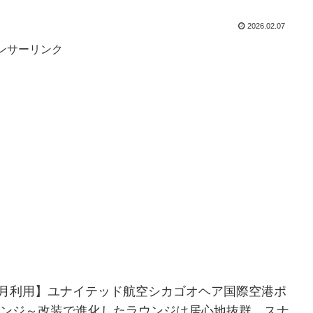
2026.02.07
ンサーリンク
年1月利用】ユナイテッド航空シカゴオヘア国際空港ポ
ンジ～改装で進化したラウンジは居心地抜群、スナ