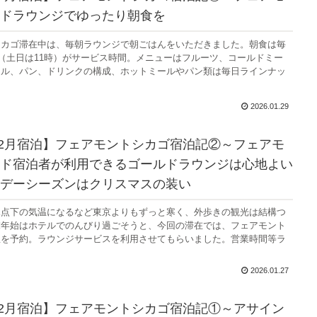
ドラウンジでゆったり朝食を
シカゴ滞在中は、毎朝ラウンジで朝ごはんをいただきました。朝食は毎
時（土日は11時）がサービス時間。メニューはフルーツ、コールドミー
ール、パン、ドリンクの構成、ホットミールやパン類は毎日ラインナッ
2026.01.29
年12月宿泊】フェアモントシカゴ宿泊記②～フェアモ
ド宿泊者が利用できるゴールドラウンジは心地よい
デーシーズンはクリスマスの装い
氷点下の気温になるなど東京よりもずっと寒く、外歩きの観光は結構つ
末年始はホテルでのんびり過ごそうと、今回の滞在では、フェアモント
屋を予約。ラウンジサービスを利用させてもらいました。営業時間等ラ
2026.01.27
年12月宿泊】フェアモントシカゴ宿泊記①～アサイン