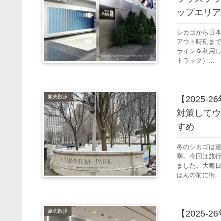
ップエリア
シカゴから日
アウト時刻まで
ラインを利用
トラック）...
旅先散歩
【2025
対策してウ
すめ
冬のシカゴは連
寒。今回は旅
ました。大晦
はんの前に街...
旅先散歩
【2025