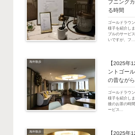
ブニングカ
る時間
ゴールドラウ
様子を紹介し
ブルのサービ
いですが、フ...
海外散歩
【2025
ントゴール
の昔ながら
ゴールドラウ
様子を紹介しま
後のお茶の時
ービス...
海外散歩
【2025