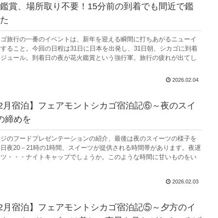
鑑賞、場所取り不要！15分前の到着でも間近で鑑
た
カゴ旅行の一番のイベントは、新年を迎える瞬間に打ちあがるニューイ
すること。今回の日程は31日に日本を出発し、31日朝、シカゴに到着
ケジュール。到着日の夜が花火鑑賞という強行軍。旅行の疲れが出てし
2026.02.04
年12月宿泊】フェアモントシカゴ宿泊記⑥～夜のスイ
の締めを
ンジのフードプレゼンテーションの紹介、最後は夜のスイーツの様子を
日夜20－21時の1時間、スイーツが提供される時間帯があります。夜遅
ーツ・・・ナイトキャップでしょうか。このような時間に甘いものをい
2026.02.03
年12月宿泊】フェアモントシカゴ宿泊記⑤～夕方のイ