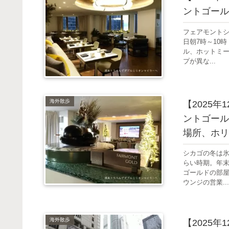
ントゴール
フェアモント
日朝7時～10
ル、ホットミ
プが異な...
海外散歩
【2025
ントゴール
場所、ホリ
シカゴの冬は
らい時期。年
ゴールドの部
ウンジの営業...
海外散歩
【2025