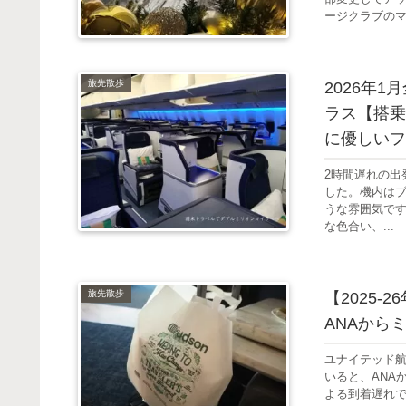
ージクラブのマ
旅先散歩
2026年1
ラス【搭乗
に優しい
2時間遅れの出
した。機内は
うな雰囲気で
な色合い、...
旅先散歩
【2025
ANAから
ユナイテッド
いると、ANA
よる到着遅れで