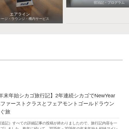
宿泊記・プログラム
エアライン
レージ・ラウンジ・機内サービス
26年末年始シカゴ旅行記】2年連続シカゴでNewYear
Aファーストクラスとフェアモントゴールドラウン
ぐ旅
月8日追記）すべての詳細記事の投稿が終わりましたので、旅行記内容を一
プしました。昨年に続いて、2025年－2026年の年末年始もANAマイレ