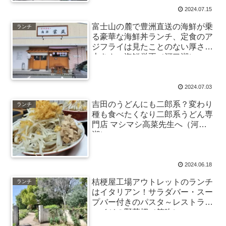
2024.07.15
富士山の麓で豊洲直送の海鮮が乗
ランチ
る豪華な海鮮丼ランチ、定食のア
ジフライは見たことのない厚さと
大きさ～海鮮栄正（河口湖）
2024.07.03
吉田のうどんにも二郎系？変わり
ランチ
種も食べたくなり二郎系うどん専
門店 マシマシ高菜先生へ（河口
湖）
2024.06.18
桔梗屋工場アウトレットのランチ
ランチ
はイタリアン！サラダバー・スー
プバー付きのパスタ～レストラン
ハイジの野菜畑（笛吹）