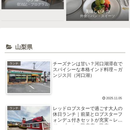
宿泊記・プログラム
美味しいもの
外食・パン・スイーツ
山梨県
チーズナンは甘い？河口湖滞在で
ランチ
スパイシーな本格インド料理～ガ
ンジス川（河口湖）
2025.11.05
レッドロブスターで過ごす大人の
ランチ
休日ランチ｜前菜とロブスターフ
ォンデュ付きセットが充実～レッ
ドロブスター甲府店（甲府）