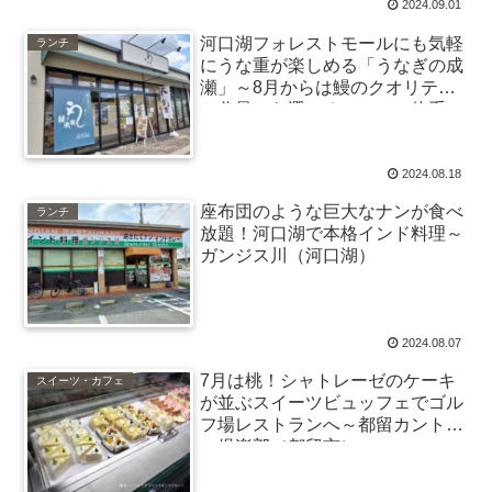
2024.09.01
河口湖フォレストモールにも気軽
ランチ
にうな重が楽しめる「うなぎの成
瀬」～8月からは鰻のクオリティ
と分量から選べるメニュー体系
2024.08.18
座布団のような巨大なナンが食べ
ランチ
放題！河口湖で本格インド料理～
ガンジス川（河口湖）
2024.08.07
7月は桃！シャトレーゼのケーキ
スイーツ・カフェ
が並ぶスイーツビュッフェでゴル
フ場レストランへ～都留カントリ
ー倶楽部（都留市）