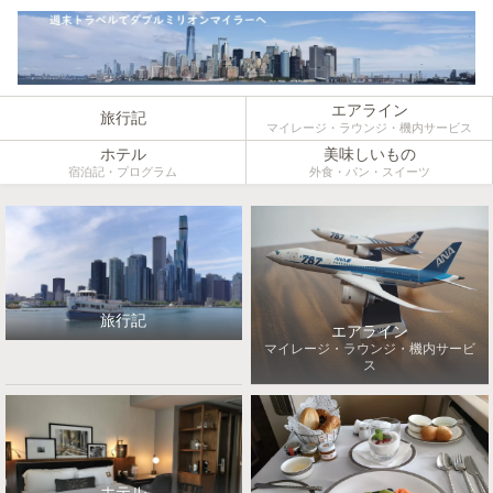
エアライン
旅行記
マイレージ・ラウンジ・機内サービス
ホテル
美味しいもの
宿泊記・プログラム
外食・パン・スイーツ
旅行記
エアライン
マイレージ・ラウンジ・機内サービ
ス
ホテル