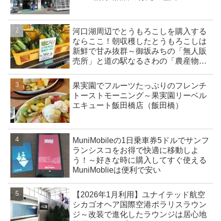
河口湖周辺でとうもろこしを購入する
ならここ！朝収穫したとうもろこしは
新鮮で甘み抜群～御坂みちの「無人販
売所」と道の駅なるさわの「農産物直
売所」
果実園でフルーツたっぷりのフレンチ
トーストモーニング～果実園リーベル
エキュート飯田橋店（飯田橋）
MuniMobileの1日乗車券5ドルでサンフ
ランシスコをお得で快適に移動しよ
う！～好きな時に購入してすぐ使える
MuniMoblieは便利で安い
【2026年1月利用】ユナイテッド航空
シカゴオヘア国際空港ポラリスラウン
ジ～改装で進化したラウンジは居心地