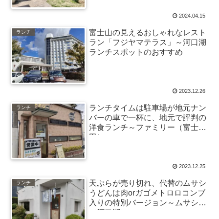
2024.04.15
富士山の見えるおしゃれなレスト
ランチ
ラン「フジヤマテラス」～河口湖
ランチスポットのおすすめ
2023.12.26
ランチタイムは駐車場が地元ナン
ランチ
バーの車で一杯に、地元で評判の
洋食ランチ～ファミリー（富士吉
田）
2023.12.25
天ぷらが売り切れ、代替のムサシ
ランチ
うどんは肉orガゴメトロロコンブ
入りの特別バージョン～ムサシ
（河口湖）