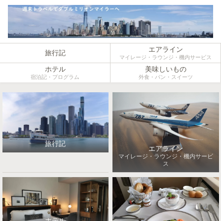
エアライン
旅行記
マイレージ・ラウンジ・機内サービス
ホテル
美味しいもの
宿泊記・プログラム
外食・パン・スイーツ
旅行記
エアライン
マイレージ・ラウンジ・機内サービ
ス
ホテル