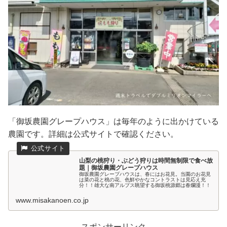
「御坂農園グレープハウス」は毎年のように出かけている
農園です。詳細は公式サイトで確認ください。
山梨の桃狩り・ぶどう狩りは時間無制限で食べ放
題｜御坂農園グレープハウス
御坂農園グレープハウスは、春にはお花見。当園のお花見
は菜の花と桃の花、色鮮やかなコントラストは見応え充
分！！雄大な南アルプス眺望する御坂桃源郷は春爛漫！！
www.misakanoen.co.jp
スポンサーリンク