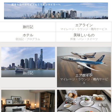
エアライン
旅行記
マイレージ・ラウンジ・機内サービス
ホテル
美味しいもの
宿泊記・プログラム
外食・パン・スイーツ
旅行記
エアライン
マイレージ・ラウンジ・機内サービ
ス
ホテル