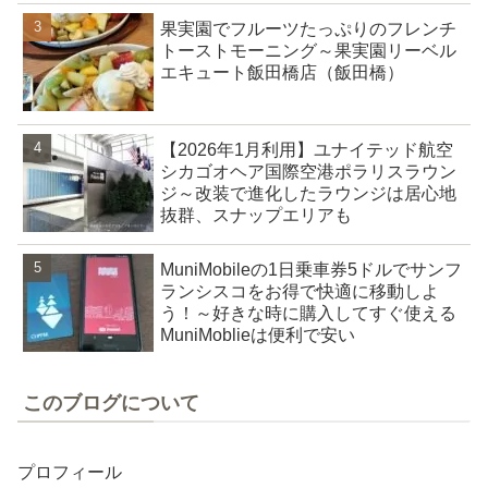
果実園でフルーツたっぷりのフレンチ
トーストモーニング～果実園リーベル
エキュート飯田橋店（飯田橋）
【2026年1月利用】ユナイテッド航空
シカゴオヘア国際空港ポラリスラウン
ジ～改装で進化したラウンジは居心地
抜群、スナップエリアも
MuniMobileの1日乗車券5ドルでサンフ
ランシスコをお得で快適に移動しよ
う！～好きな時に購入してすぐ使える
MuniMoblieは便利で安い
このブログについて
プロフィール