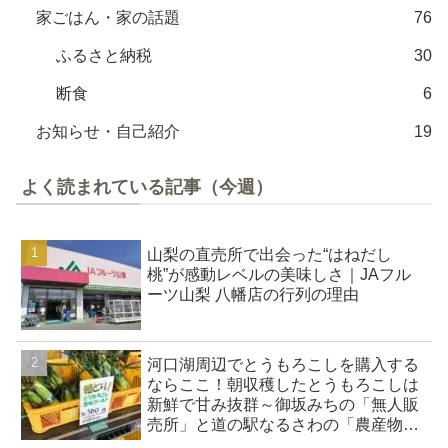
家ごはん・家の話題
76
ふるさと納税
30
断食
6
お知らせ・自己紹介
19
よく読まれている記事（今週）
山梨の直売所で出会った“はねだし
桃”が感動レベルの美味しさ｜JAフル
ーツ山梨 八幡店の行列の理由
河口湖周辺でとうもろこしを購入する
ならここ！朝収穫したとうもろこしは
新鮮で甘み抜群～御坂みちの「無人販
売所」と道の駅なるさわの「農産物直
売所」