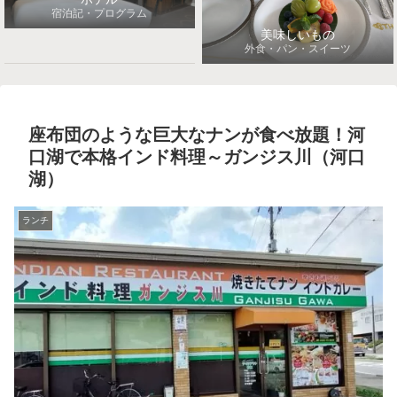
宿泊記・プログラム
美味しいもの
外食・パン・スイーツ
座布団のような巨大なナンが食べ放題！河
口湖で本格インド料理～ガンジス川（河口
湖）
ランチ