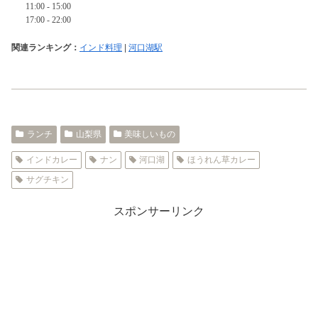
関連ランキング：
インド料理
|
河口湖駅
ランチ
山梨県
美味しいもの
インドカレー
ナン
河口湖
ほうれん草カレー
サグチキン
スポンサーリンク