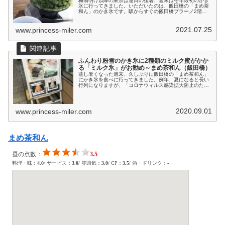
梅雨明け以降の東京は連日の猛暑、週末は今年最初のかき
氷に行ってきました。いただいたのは、飯田橋の「まめ茶
和ん」のかき氷です。駅からすぐの飯田橋プラーノ2階に
あるお店。4人掛けテーブル席3つとカウンター席4席のこ
じんまりとしたかき氷屋さんです...
2021.07.25
www.princess-miler.com
ふんわり粉雪のかき氷に2種類のミルク蜜がかか
る「ミルク氷」がお勧め～まめ茶和ん（飯田橋）
蒸し暑くなった週末、久しぶりに飯田橋の「まめ茶和ん」
にかき氷を食べに行ってきました。例年、夏になると長い
行列になりますが、「コロナウィルス感染拡大防止のため
の外出自粛でお客さんが減っているかも」と出かけてみた
もの、さすがに暑い日は行列になっ...
2020.09.01
www.princess-miler.com
まめ茶和ん