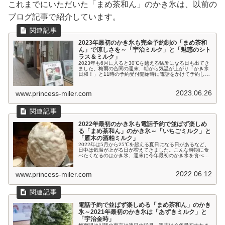
これまでにいただいた「まめ茶和ん」のかき氷は、以前の
ブログ記事で紹介しています。
2023年最初のかき氷も完全予約制の「まめ茶和
ん」で涼しさを～「宇治ミルク」と「魅惑のシト
ラス＆ミルク」
2023年も6月に入ると30℃を越える猛暑になる日も出てき
ました。梅雨の合間の週末、朝から気温が上がり「かき氷
日和！」と11時の予約受付開始時に電話をかけて予約して
かき氷を食べに行ってきました。飯田橋にある「まめ茶和
ん」です。お店は飯田橋駅...
2023.06.26
www.princess-miler.com
2022年最初のかき氷も電話予約で並ばず楽しめ
る「まめ茶和ん」のかき氷～「いちごミルク」と
「雁木の酒粕ミルク」
2022年は5月から25℃を超える夏日になる日があるなど、
日中は気温が上がる日が増えてきました。こんな時期に食
べたくなるのはかき氷、週末に今年最初のかき氷を食べに
行ってきました。出かけたのはいつもの飯田橋にある「ま
め茶和ん」のかき氷です。飯...
2022.06.12
www.princess-miler.com
電話予約で並ばず楽しめる「まめ茶和ん」のかき
氷～2021年最初のかき氷は「あずきミルク」と
「宇治金時」