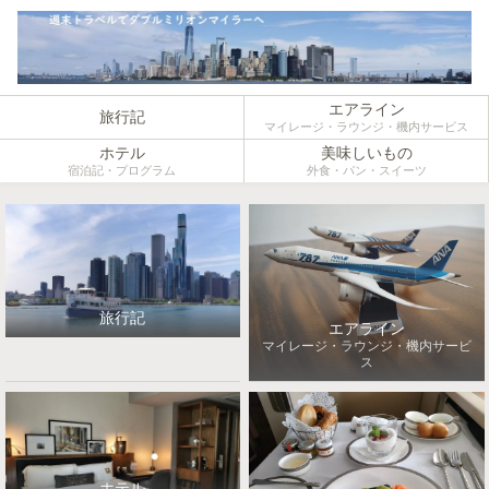
エアライン
旅行記
マイレージ・ラウンジ・機内サービス
ホテル
美味しいもの
宿泊記・プログラム
外食・パン・スイーツ
旅行記
エアライン
マイレージ・ラウンジ・機内サービ
ス
ホテル