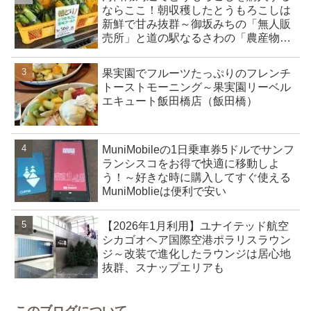
ならここ！朝収穫したとうもろこしは
新鮮で甘み抜群～御坂みちの「無人販
売所」と道の駅なるさわの「農産物直
売所」
果実園でフルーツたっぷりのフレンチ
トーストモーニング～果実園リーベル
エキュート飯田橋店（飯田橋）
MuniMobileの1日乗車券5ドルでサンフ
ランシスコをお得で快適に移動しよ
う！～好きな時に購入してすぐ使える
MuniMoblieは便利で安い
【2026年1月利用】ユナイテッド航空
シカゴオヘア国際空港ポラリスラウン
ジ～改装で進化したラウンジは居心地
抜群、スナップエリアも
このブログについて