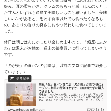
分かれると思いますが、わが家は断然「に志かわ」の方が
好み。耳の柔らかさ、クラムのもちっと感、ほんのりとし
た甘みといずれも適度で美味しいものと思いました。美味
しいパンがあると、思わず食事以外でも食べたくなるも
の。あまりの香りの良さにおやつ代わりに食べてしまいま
した。
休日は朝ごはんにゆったり楽しめますので、「銀座に志か
わ」は週末がお勧め。週末の都度買いに行ってしまいそう
です。
「乃が美」の食パンのお味は、以前のブログ記事で紹介し
ています。↓
高級「生」食パン専門店「乃が美」が四ツ谷にオ
ープン～初日の行列はわずか、ほぼ待たずに購入
できました
高級食パンのブームが長いこと続いていますが、耳まで柔
らかい「生食パン」なるジャンルの食パンも市民権を得た
のか、あちらこちらで見かけるようになりました。四ツ谷
駅近くにも、高級「生」食パン専門店「乃が美」がオープ
ン、初日に買いに行ってきました。...
2020.12.17
www.princess-miler.com