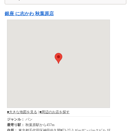
銀座 に志かわ 秋葉原店