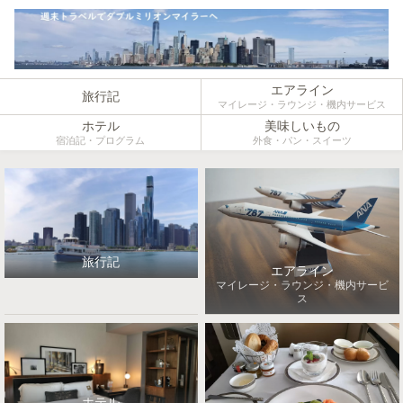
エアライン
旅行記
マイレージ・ラウンジ・機内サービス
ホテル
美味しいもの
宿泊記・プログラム
外食・パン・スイーツ
旅行記
エアライン
マイレージ・ラウンジ・機内サービ
ス
ホテル