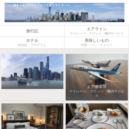
エアライン
旅行記
マイレージ・ラウンジ・機内サービス
ホテル
美味しいもの
宿泊記・プログラム
外食・パン・スイーツ
旅行記
エアライン
マイレージ・ラウンジ・機内サービ
ス
ホテル