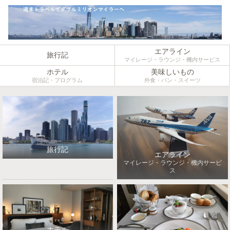
エアライン
旅行記
マイレージ・ラウンジ・機内サービス
ホテル
美味しいもの
宿泊記・プログラム
外食・パン・スイーツ
旅行記
エアライン
マイレージ・ラウンジ・機内サービ
ス
ホテル