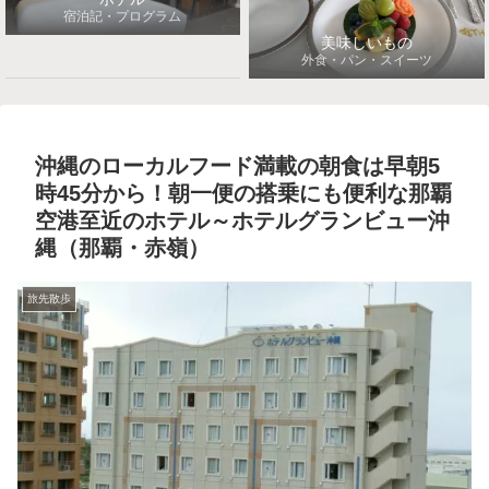
宿泊記・プログラム
美味しいもの
外食・パン・スイーツ
沖縄のローカルフード満載の朝食は早朝5
時45分から！朝一便の搭乗にも便利な那覇
空港至近のホテル～ホテルグランビュー沖
縄（那覇・赤嶺）
旅先散歩