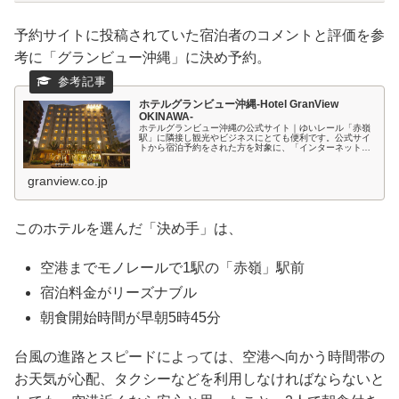
予約サイトに投稿されていた宿泊者のコメントと評価を参
考に「グランビュー沖縄」に決め予約。
ホテルグランビュー沖縄-Hotel GranView
OKINAWA-
ホテルグランビュー沖縄の公式サイト｜ゆいレール「赤嶺
駅」に隣接し観光やビジネスにとても便利です。公式サイ
トから宿泊予約をされた方を対象に、「インターネット予
約プラン」をご用意いたしました。
granview.co.jp
このホテルを選んだ「決め手」は、
空港までモノレールで1駅の「赤嶺」駅前
宿泊料金がリーズナブル
朝食開始時間が早朝5時45分
台風の進路とスピードによっては、空港へ向かう時間帯の
お天気が心配、タクシーなどを利用しなければならないと