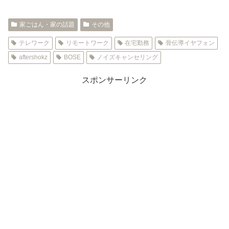
家ごはん・家の話題
その他
テレワーク
リモートワーク
在宅勤務
骨伝導イヤフォン
aftershokz
BOSE
ノイズキャンセリング
スポンサーリンク