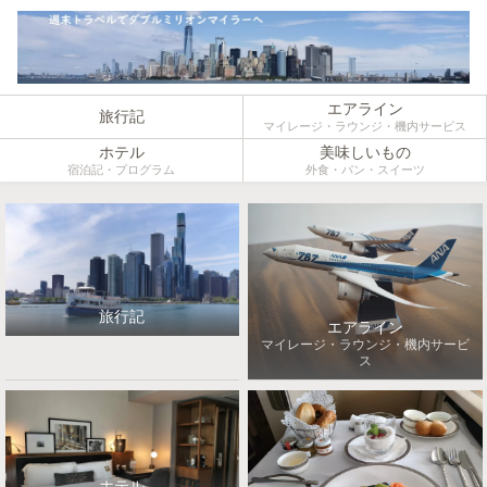
エアライン
旅行記
マイレージ・ラウンジ・機内サービス
ホテル
美味しいもの
宿泊記・プログラム
外食・パン・スイーツ
旅行記
エアライン
マイレージ・ラウンジ・機内サービ
ス
ホテル