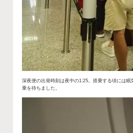
深夜便の出発時刻は夜中の1:25。搭乗する頃には
乗を待ちました。