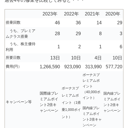
過去4年の修業を比較してみると・・・
2023年
2022年
2021年
2020年
搭乗回数
46
36
14
29
うち、プレミア
28
29
8
3
ムクラス搭乗
うち、株主優待
1
2
1
6
利用
所要日数
13日
10日
4日
10日
費用(円）
1,266,590
923,090
313,990
577,720
ボーナスプ
レミアムポ
イント
ボーナスプ
（40,000ポ
国際線プレ
国内線プレ
レミアムポ
イント）
ミアムポイ
ミアムポイ
キャンペーン等
イント（1搭
ント2倍キ
ント2倍キ
国内線プレ
乗1,000ポイ
ャンペーン
ャンペーン
ミアムポイ
ント）
ント2倍キャ
ンペーン