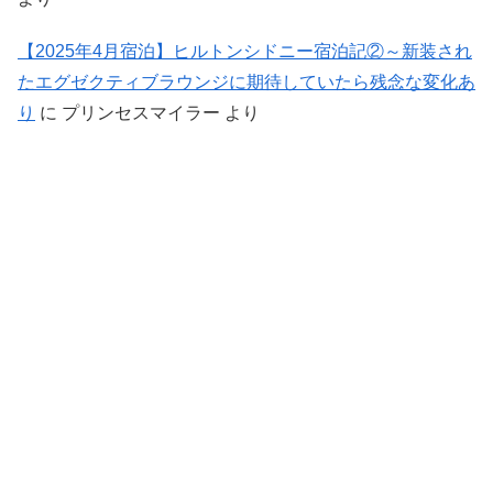
【2025年4月宿泊】ヒルトンシドニー宿泊記②～新装され
たエグゼクティブラウンジに期待していたら残念な変化あ
り
に
プリンセスマイラー
より