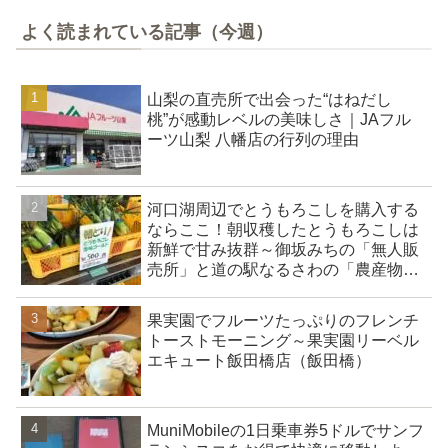
よく読まれている記事（今週）
山梨の直売所で出会った“はねだし
桃”が感動レベルの美味しさ｜JAフル
ーツ山梨 八幡店の行列の理由
河口湖周辺でとうもろこしを購入する
ならここ！朝収穫したとうもろこしは
新鮮で甘み抜群～御坂みちの「無人販
売所」と道の駅なるさわの「農産物直
売所」
果実園でフルーツたっぷりのフレンチ
トーストモーニング～果実園リーベル
エキュート飯田橋店（飯田橋）
MuniMobileの1日乗車券5ドルでサンフ