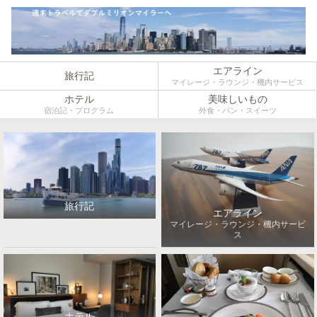
エアライン
旅行記
マイレージ・ラウンジ・機内サービス
ホテル
美味しいもの
宿泊記・プログラム
外食・パン・スイーツ
旅行記
エアライン
マイレージ・ラウンジ・機内サービ
ス
ホテル