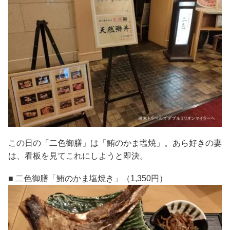
この日の「二色御膳」は「鮪のかま塩焼」。あら好きの妻
は、看板を見てこれにしようと即決。
■ 二色御膳「鮪のかま塩焼き」（1,350円）