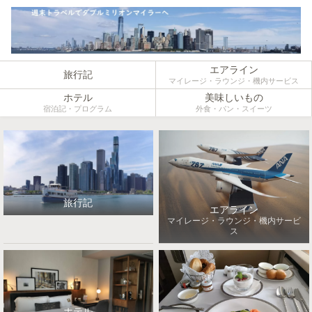
エアライン
旅行記
マイレージ・ラウンジ・機内サービス
ホテル
美味しいもの
宿泊記・プログラム
外食・パン・スイーツ
旅行記
エアライン
マイレージ・ラウンジ・機内サービ
ス
ホテル