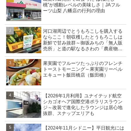
桃”が感動レベルの美味しさ｜JAフル
ーツ山梨 八幡店の行列の理由
河口湖周辺でとうもろこしを購入する
ならここ！朝収穫したとうもろこしは
新鮮で甘み抜群～御坂みちの「無人販
売所」と道の駅なるさわの「農産物直
売所」
果実園でフルーツたっぷりのフレンチ
トーストモーニング～果実園リーベル
エキュート飯田橋店（飯田橋）
【2026年1月利用】ユナイテッド航空
シカゴオヘア国際空港ポラリスラウン
ジ～改装で進化したラウンジは居心地
抜群、スナップエリアも
【2024年11月シドニー】平日観光には