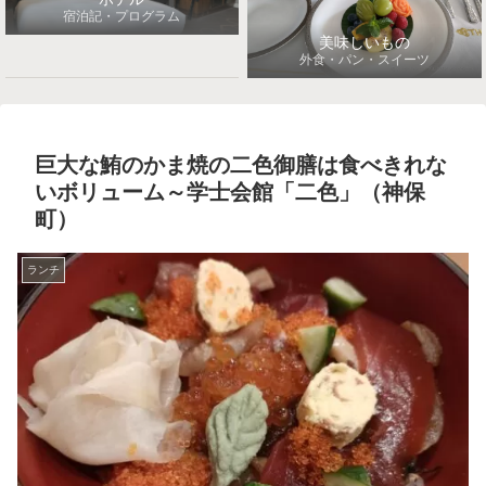
宿泊記・プログラム
美味しいもの
外食・パン・スイーツ
巨大な鮪のかま焼の二色御膳は食べきれな
いボリューム～学士会館「二色」（神保
町）
ランチ