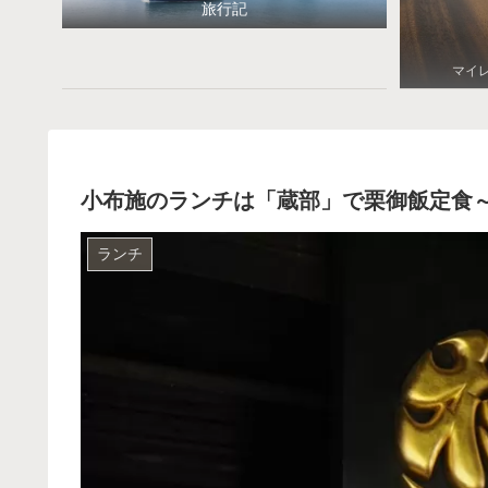
旅行記
マイ
小布施のランチは「蔵部」で栗御飯定食
ランチ