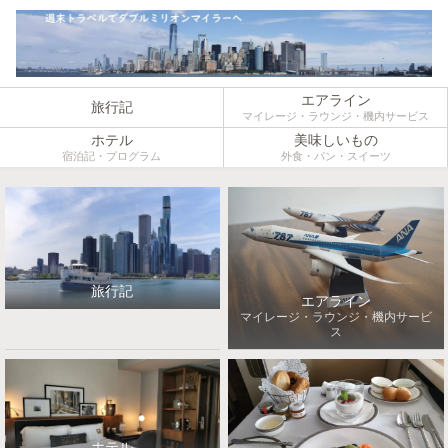
エアライン
旅行記
マイレージ・ラウンジ・機内サービス
ホテル
美味しいもの
宿泊記・プログラム
外食・パン・スイーツ
旅行記
エアライン
マイレージ・ラウンジ・機内サービ
ス
ホテル