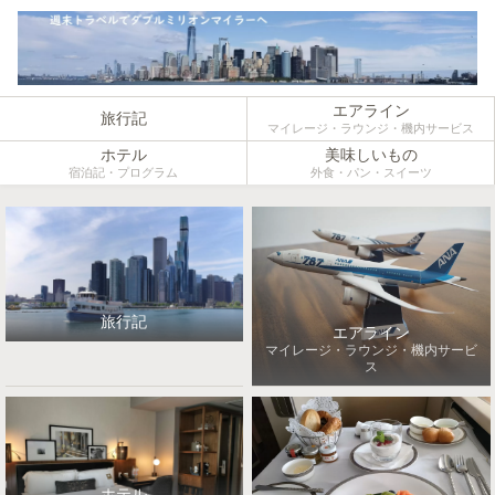
エアライン
旅行記
マイレージ・ラウンジ・機内サービス
ホテル
美味しいもの
宿泊記・プログラム
外食・パン・スイーツ
旅行記
エアライン
マイレージ・ラウンジ・機内サービ
ス
ホテル