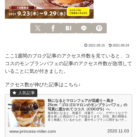
2021.09.15
2021.09.24
ここ1週間のブログ記事のアクセス件数を見ていると、コ
コスのモンブランパフェの記事のアクセス件数が急増して
いることに気が付きました。
アクセス数が伸びた記事はこちら↓
秋になるとマロンフェアが花盛り～高さ
25cm「ゴロゴロマロンのモンブランパフェ」の
写真に惹かれてココス（COCO’S）へ
毎年秋になると、和菓子、洋菓子、パン、デザートなどで
栗を使った商品のフェアが始まります。日頃、栗の情報を
良く検索しているからか、栗やモンブランに関するバナー
広告が良く表示されます。その中で目に留まったのがこの
大きなマロンパフェの写真。ファミ...
2020.11.03
www.princess-miler.com