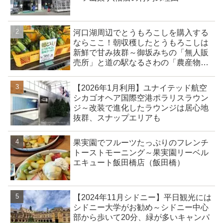
河口湖周辺でとうもろこしを購入する
ならここ！朝収穫したとうもろこしは
新鮮で甘み抜群～御坂みちの「無人販
売所」と道の駅なるさわの「農産物直
売所」
【2026年1月利用】ユナイテッド航空
シカゴオヘア国際空港ポラリスラウン
ジ～改装で進化したラウンジは居心地
抜群、スナップエリアも
果実園でフルーツたっぷりのフレンチ
トーストモーニング～果実園リーベル
エキュート飯田橋店（飯田橋）
【2024年11月シドニー】平日観光には
シドニー大学がお勧め～シドニー中心
部から歩いて20分、緑が多いキャンパ