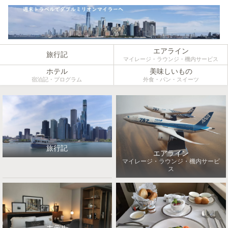
エアライン
旅行記
マイレージ・ラウンジ・機内サービス
ホテル
美味しいもの
宿泊記・プログラム
外食・パン・スイーツ
旅行記
エアライン
マイレージ・ラウンジ・機内サービ
ス
ホテル