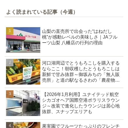
よく読まれている記事（今週）
山梨の直売所で出会った“はねだし
桃”が感動レベルの美味しさ｜JAフル
ーツ山梨 八幡店の行列の理由
河口湖周辺でとうもろこしを購入する
ならここ！朝収穫したとうもろこしは
新鮮で甘み抜群～御坂みちの「無人販
売所」と道の駅なるさわの「農産物直
売所」
【2026年1月利用】ユナイテッド航空
シカゴオヘア国際空港ポラリスラウン
ジ～改装で進化したラウンジは居心地
抜群、スナップエリアも
果実園でフルーツたっぷりのフレンチ