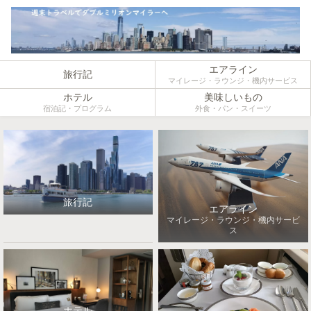
エアライン
旅行記
マイレージ・ラウンジ・機内サービス
ホテル
美味しいもの
宿泊記・プログラム
外食・パン・スイーツ
旅行記
エアライン
マイレージ・ラウンジ・機内サービ
ス
ホテル