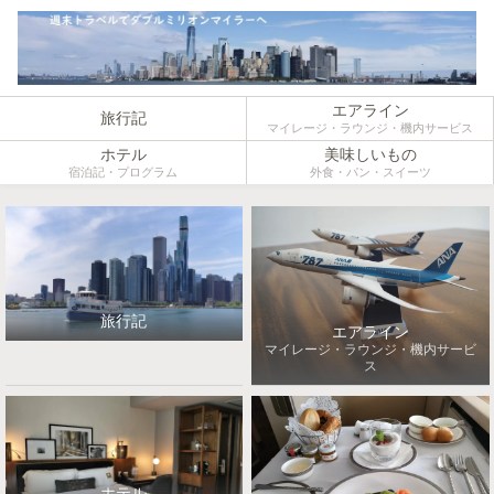
エアライン
旅行記
マイレージ・ラウンジ・機内サービス
ホテル
美味しいもの
宿泊記・プログラム
外食・パン・スイーツ
旅行記
エアライン
マイレージ・ラウンジ・機内サービ
ス
ホテル