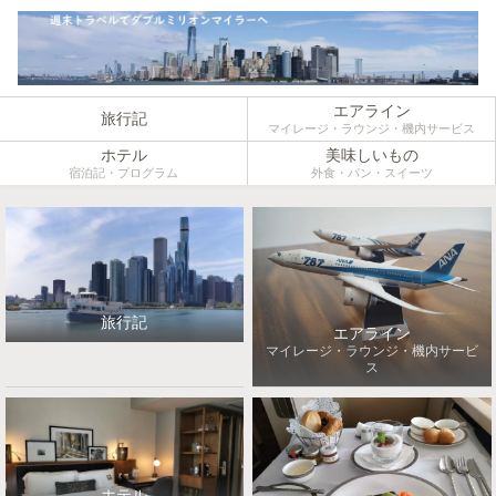
エアライン
旅行記
マイレージ・ラウンジ・機内サービス
ホテル
美味しいもの
宿泊記・プログラム
外食・パン・スイーツ
旅行記
エアライン
マイレージ・ラウンジ・機内サービ
ス
ホテル