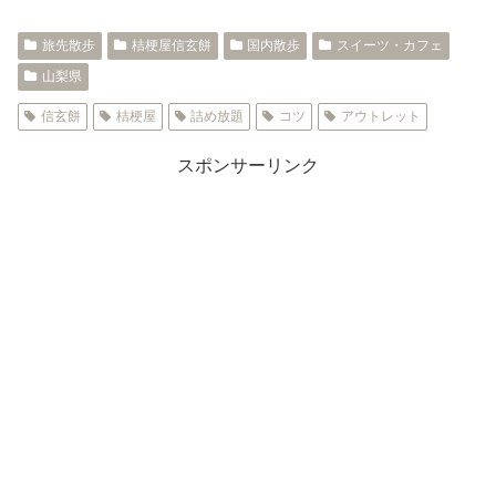
旅先散歩
桔梗屋信玄餅
国内散歩
スイーツ・カフェ
山梨県
信玄餅
桔梗屋
詰め放題
コツ
アウトレット
スポンサーリンク