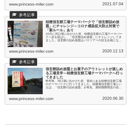
2021.07.04
www.princess-miler.com
桔梗信玄餅工場テーマパークで「信玄餅詰め放
題」にチャレンジ～コロナ感染拡大防止対策で
「新ルール」あり
10月に河口湖に出かけた折、桔梗信玄餅の工場テーマパー
クへ足を延ばし、「信玄餅詰め放題」にチャレンジしてき
ました。信玄餅の詰め放題はバスツアーの目玉企画になる
など、いろいろなメディアで紹介されています。コロナ対
応で一時休止していましたが、夏...
2020.12.13
www.princess-miler.com
信玄餅詰め放題とお菓子のアウトレットが楽しめ
る工場見学～桔梗信玄餅工場テーマパークへ行っ
てきました
昨年秋、河口湖に出かけた折、笛吹にある桔梗信玄餅工場
のテーマパークに行ってきました。桔梗屋信玄餅工場とい
えば、「信玄餅の詰め放題」が有名。賞味期限間近の信玄
餅を所定のビニール袋に詰め、詰めた分だけをもらって帰
ることのできる「詰め放題」サービ...
2020.06.30
www.princess-miler.com