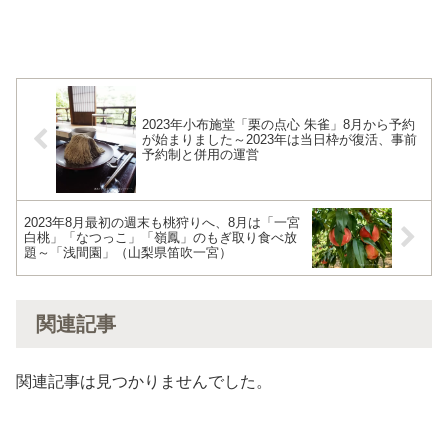
2023年小布施堂「栗の点心 朱雀」8月から予約
が始まりました～2023年は当日枠が復活、事前
予約制と併用の運営
2023年8月最初の週末も桃狩りへ、8月は「一宮
白桃」「なつっこ」「嶺鳳」のもぎ取り食べ放
題～「浅間園」（山梨県笛吹一宮）
関連記事
関連記事は見つかりませんでした。