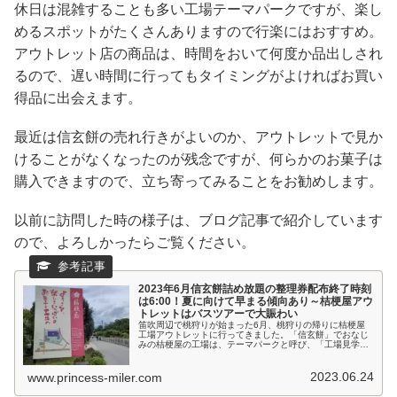
休日は混雑することも多い工場テーマパークですが、楽し
めるスポットがたくさんありますので行楽にはおすすめ。
アウトレット店の商品は、時間をおいて何度か品出しされ
るので、遅い時間に行ってもタイミングがよければお買い
得品に出会えます。
最近は信玄餅の売れ行きがよいのか、アウトレットで見か
けることがなくなったのが残念ですが、何らかのお菓子は
購入できますので、立ち寄ってみることをお勧めします。
以前に訪問した時の様子は、ブログ記事で紹介しています
ので、よろしかったらご覧ください。
2023年6月信玄餅詰め放題の整理券配布終了時刻
は6:00！夏に向けて早まる傾向あり～桔梗屋アウ
トレットはバスツアーで大賑わい
笛吹周辺で桃狩りが始まった6月、桃狩りの帰りに桔梗屋
工場アウトレットに行ってきました。「信玄餅」でおなじ
みの桔梗屋の工場は、テーマパークと呼び、「工場見学」
のほか、「信玄餅の詰め放題」や格安で自社製品を販売す
る「工場アウトレット店」を運営し...
2023.06.24
www.princess-miler.com