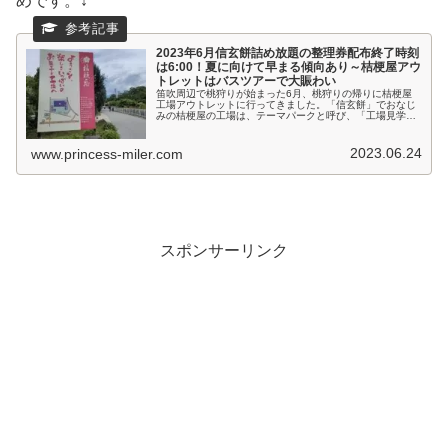
めです。↓
2023年6月信玄餅詰め放題の整理券配布終了時刻
は6:00！夏に向けて早まる傾向あり～桔梗屋アウ
トレットはバスツアーで大賑わい
笛吹周辺で桃狩りが始まった6月、桃狩りの帰りに桔梗屋
工場アウトレットに行ってきました。「信玄餅」でおなじ
みの桔梗屋の工場は、テーマパークと呼び、「工場見学」
のほか、「信玄餅の詰め放題」や格安で自社製品を販売す
る「工場アウトレット店」を運営し...
2023.06.24
www.princess-miler.com
スポンサーリンク