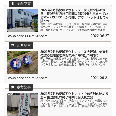
2022年6月桔梗屋アウトレット信玄餅の詰め放
題、整理券配布終了時間は6時40分と早まってい
ます～バスツアーが再開、アウトレットはとても
賑やか
笛吹一宮に桃狩りに出かけた帰り、河口湖へ戻る前に桔梗
屋のアウトレットで買い物をして帰りました。この日は、
朝一番に桃狩りに行ったため、信玄餅詰め放題の整理券行
列には並ぶことができず、目的はアウトレットで桔梗屋の
2022.06.27
www.princess-miler.com
お菓子類をお土産にするのが目的。...
2021年9月桔梗屋アウトレットは大混雑、信玄餅
の詰め放題整理券配布終了時間は7時前に
遅い夏休みの休暇で河口湖に滞在、一宮に桃帰りに出かけ
た帰り、笛吹市にある桔梗屋工場のアウトレットに立ち寄
ってみました。石和温泉の近く、勝沼バイパス沿いに桔梗
屋の工場があり、アウトレットは工場に併設されていま
す。河口湖周辺からは137号線山越...
2021.09.21
www.princess-miler.com
2021年7月桔梗屋アウトレットで信玄餅の詰め放
題～整理券配布終了時間はお天気次第
河口湖へ出かけた週末、残念ながらアウトドアが楽しめな
いあいにくの雨模様、「こんな日は！」と笛吹市にある桔
梗屋工場のアウトレットに出かけ、桔梗信玄餅の詰め放題
をしてきました。石和温泉の近く、勝沼バイパス沿いに桔
梗屋の工場があり、アウトレットは...