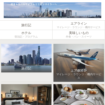
エアライン
旅行記
マイレージ・ラウンジ・機内サービス
ホテル
美味しいもの
宿泊記・プログラム
外食・パン・スイーツ
旅行記
エアライン
マイレージ・ラウンジ・機内サービ
ス
ホテル