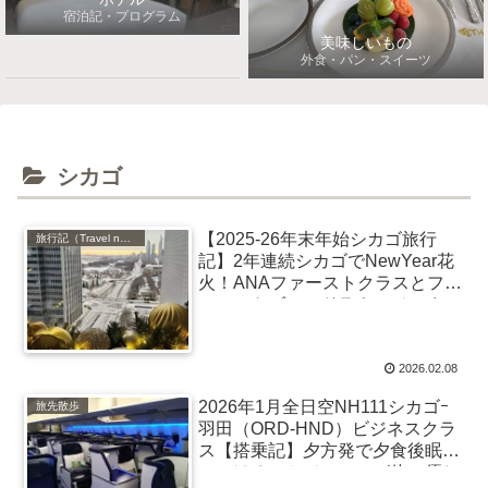
宿泊記・プログラム
美味しいもの
外食・パン・スイーツ
シカゴ
【2025-26年末年始シカゴ旅行
旅行記（Travel note）
記】2年連続シカゴでNewYear花
火！ANAファーストクラスとフェ
アモントゴールドラウンジでくつ
ろぐ旅
2026.02.08
2026年1月全日空NH111シカゴｰ
旅先散歩
羽田（ORD-HND）ビジネスクラ
ス【搭乗記】夕方発で夕食後眠り
につけるスケジュールが体に優し