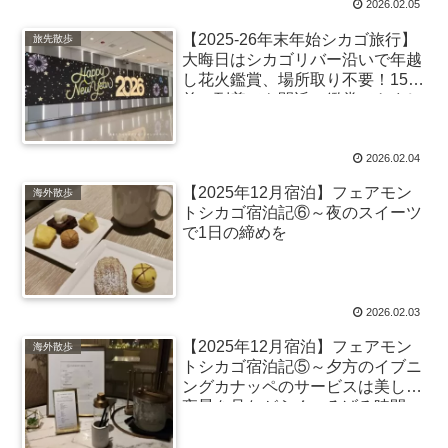
2026.02.05
【2025-26年末年始シカゴ旅行】
旅先散歩
大晦日はシカゴリバー沿いで年越
し花火鑑賞、場所取り不要！15分
前の到着でも間近で鑑賞できまし
た
2026.02.04
【2025年12月宿泊】フェアモン
海外散歩
トシカゴ宿泊記⑥～夜のスイーツ
で1日の締めを
2026.02.03
【2025年12月宿泊】フェアモン
海外散歩
トシカゴ宿泊記⑤～夕方のイブニ
ングカナッペのサービスは美しい
夜景を見ながらくつろげる時間