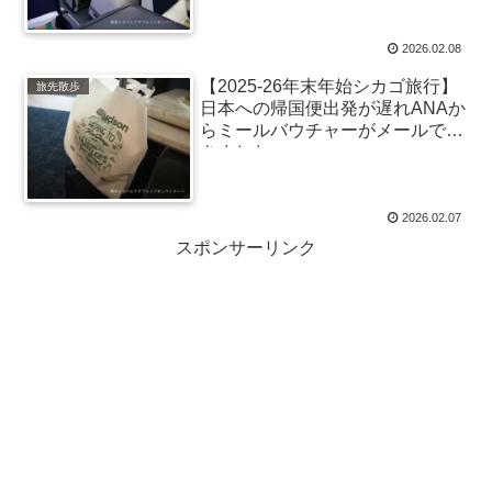
いフライト、機内食は安定の美味
しさ
2026.02.08
【2025-26年末年始シカゴ旅行】
旅先散歩
日本への帰国便出発が遅れANAか
らミールバウチャーがメールで届
きました
2026.02.07
スポンサーリンク