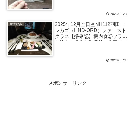
2026.01.23
2025年12月全日空NH112羽田ー
旅先散歩
シカゴ（HND-ORD）ファースト
クラス【搭乗記】機内食③フライ
ト途中の軽食と到着前の食事はア
ラカルトでリクエスト
2026.01.21
スポンサーリンク