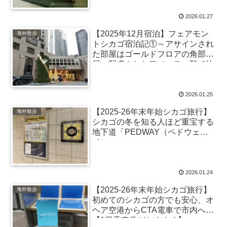
い
2026.01.27
【2025年12月宿泊】フェアモン
海外散歩
トシカゴ宿泊記①～アサインされ
た部屋はゴールドフロアの角部
屋、配慮されたアメニティ類で快
適な滞在に
2026.01.25
【2025-26年末年始シカゴ旅行】
海外散歩
シカゴの冬を知る人ほど重宝する
地下道「PEDWAY（ペドウェ
イ）」
2026.01.24
【2025-26年末年始シカゴ旅行】
海外散歩
初めてのシカゴの方でも安心、オ
ヘア空港からCTA電車で市内へ
【1日乗車券がおすすめ】