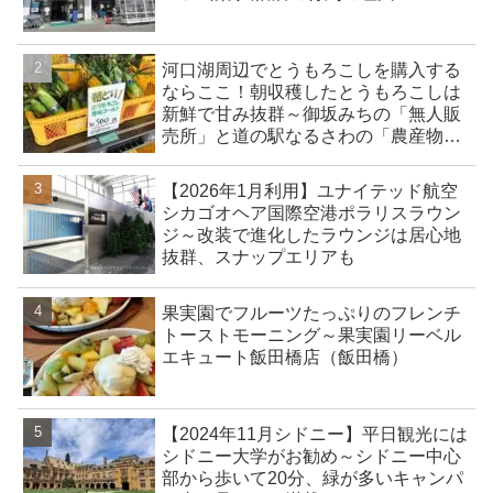
河口湖周辺でとうもろこしを購入する
ならここ！朝収穫したとうもろこしは
新鮮で甘み抜群～御坂みちの「無人販
売所」と道の駅なるさわの「農産物直
売所」
【2026年1月利用】ユナイテッド航空
シカゴオヘア国際空港ポラリスラウン
ジ～改装で進化したラウンジは居心地
抜群、スナップエリアも
果実園でフルーツたっぷりのフレンチ
トーストモーニング～果実園リーベル
エキュート飯田橋店（飯田橋）
【2024年11月シドニー】平日観光には
シドニー大学がお勧め～シドニー中心
部から歩いて20分、緑が多いキャンパ