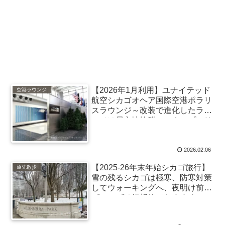
【2026年1月利用】ユナイテッド
空港ラウンジ
航空シカゴオヘア国際空港ポラリ
スラウンジ～改装で進化したラウ
ンジは居心地抜群、スナップエリ
アも
2026.02.06
【2025-26年末年始シカゴ旅行】
旅先散歩
雪の残るシカゴは極寒、防寒対策
してウォーキングへ、夜明け前の
ビーンズは幻想的でおすすめ