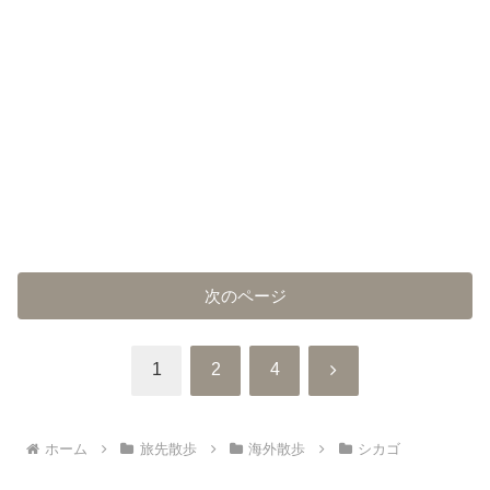
次のページ
次
1
2
4
へ
ホーム
旅先散歩
海外散歩
シカゴ