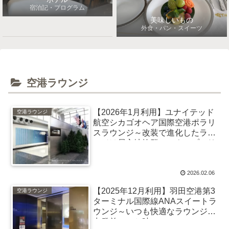
宿泊記・プログラム
美味しいもの
外食・パン・スイーツ
空港ラウンジ
【2026年1月利用】ユナイテッド
空港ラウンジ
航空シカゴオヘア国際空港ポラリ
スラウンジ～改装で進化したラウ
ンジは居心地抜群、スナップエリ
アも
2026.02.06
【2025年12月利用】羽田空港第3
空港ラウンジ
ターミナル国際線ANAスイートラ
ウンジ～いつも快適なラウンジで
出発前のひと時