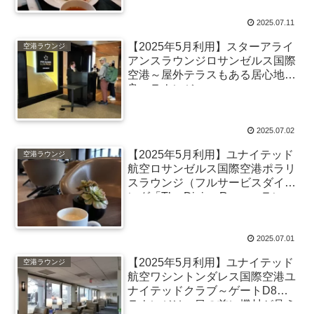
2025.07.11
【2025年5月利用】スターアライ
空港ラウンジ
アンスラウンジロサンゼルス国際
空港～屋外テラスもある居心地の
良いラウンジ
2025.07.02
【2025年5月利用】ユナイテッド
空港ラウンジ
航空ロサンゼルス国際空港ポラリ
スラウンジ（フルサービスダイニ
ング「The Dining Room」ラン
チ）～念願のシグニチャーバーガ
ーを
2025.07.01
【2025年5月利用】ユナイテッド
空港ラウンジ
航空ワシントンダレス国際空港ユ
ナイテッドクラブ～ゲートD8の
ラウンジは、目の前に機材が見え