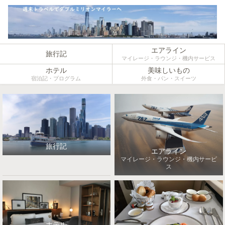
エアライン
旅行記
マイレージ・ラウンジ・機内サービス
ホテル
美味しいもの
宿泊記・プログラム
外食・パン・スイーツ
旅行記
エアライン
マイレージ・ラウンジ・機内サービ
ス
ホテル