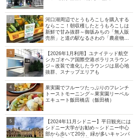
河口湖周辺でとうもろこしを購入する
ならここ！朝収穫したとうもろこしは
新鮮で甘み抜群～御坂みちの「無人販
売所」と道の駅なるさわの「農産物直
売所」
【2026年1月利用】ユナイテッド航空
シカゴオヘア国際空港ポラリスラウン
ジ～改装で進化したラウンジは居心地
抜群、スナップエリアも
果実園でフルーツたっぷりのフレンチ
トーストモーニング～果実園リーベル
エキュート飯田橋店（飯田橋）
【2024年11月シドニー】平日観光には
シドニー大学がお勧め～シドニー中心
部から歩いて20分、緑が多いキャンパ