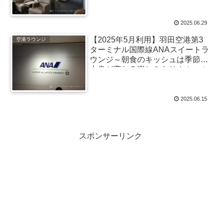
る航空機好きにはうれしいラウン
ジ、珍しい機体も見られて楽しい
時間に
2025.06.29
【2025年5月利用】羽田空港第3
空港ラウンジ
ターミナル国際線ANAスイートラ
ウンジ～朝食のキッシュは季節で
中身が変わる楽しみあり！ムール
貝ワイン蒸しも登場
2025.06.15
スポンサーリンク