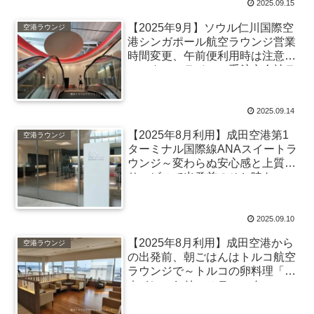
2025.09.15
【2025年9月】ソウル仁川国際空
空港ラウンジ
港シンガポール航空ラウンジ営業
時間変更、午前便利用時は注意！
～スターアライアン系航空会社ラ
ウンジの選び方
2025.09.14
【2025年8月利用】成田空港第1
空港ラウンジ
ターミナル国際線ANAスイートラ
ウンジ～変わらぬ安心感と上質な
サービスで出発前のひと時を
2025.09.10
【2025年8月利用】成田空港から
空港ラウンジ
の出発前、朝ごはんはトルコ航空
ラウンジで～トルコの卵料理「メ
ネメン」とリュスティック