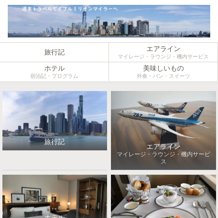
エアライン
旅行記
マイレージ・ラウンジ・機内サービス
ホテル
美味しいもの
宿泊記・プログラム
外食・パン・スイーツ
旅行記
エアライン
マイレージ・ラウンジ・機内サービ
ス
ホテル