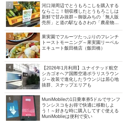
河口湖周辺でとうもろこしを購入する
ならここ！朝収穫したとうもろこしは
新鮮で甘み抜群～御坂みちの「無人販
売所」と道の駅なるさわの「農産物直
売所」
果実園でフルーツたっぷりのフレンチ
トーストモーニング～果実園リーベル
エキュート飯田橋店（飯田橋）
【2026年1月利用】ユナイテッド航空
シカゴオヘア国際空港ポラリスラウン
ジ～改装で進化したラウンジは居心地
抜群、スナップエリアも
MuniMobileの1日乗車券5ドルでサンフ
ランシスコをお得で快適に移動しよ
う！～好きな時に購入してすぐ使える
MuniMoblieは便利で安い