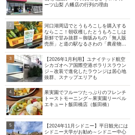
ーツ山梨 八幡店の行列の理由
河口湖周辺でとうもろこしを購入する
ならここ！朝収穫したとうもろこしは
新鮮で甘み抜群～御坂みちの「無人販
売所」と道の駅なるさわの「農産物直
売所」
【2026年1月利用】ユナイテッド航空
シカゴオヘア国際空港ポラリスラウン
ジ～改装で進化したラウンジは居心地
抜群、スナップエリアも
果実園でフルーツたっぷりのフレンチ
トーストモーニング～果実園リーベル
エキュート飯田橋店（飯田橋）
【2024年11月シドニー】平日観光には
シドニー大学がお勧め～シドニー中心