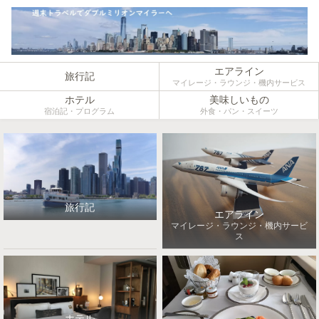
エアライン
旅行記
マイレージ・ラウンジ・機内サービス
ホテル
美味しいもの
宿泊記・プログラム
外食・パン・スイーツ
旅行記
エアライン
マイレージ・ラウンジ・機内サービ
ス
ホテル