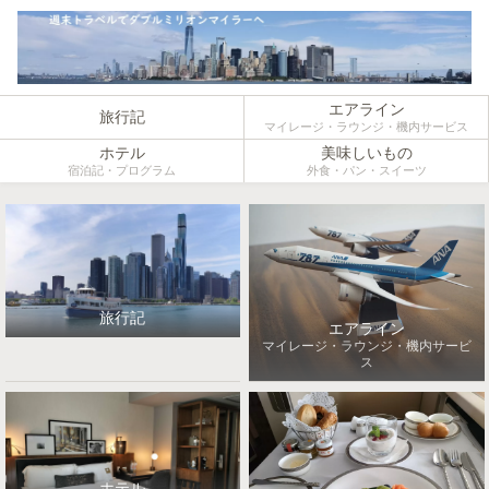
エアライン
旅行記
マイレージ・ラウンジ・機内サービス
ホテル
美味しいもの
宿泊記・プログラム
外食・パン・スイーツ
旅行記
エアライン
マイレージ・ラウンジ・機内サービ
ス
ホテル