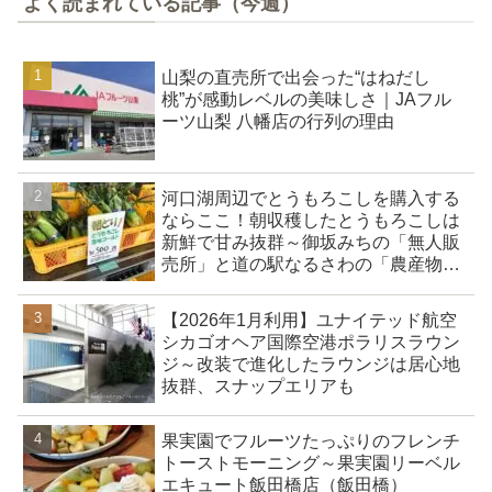
よく読まれている記事（今週）
山梨の直売所で出会った“はねだし
桃”が感動レベルの美味しさ｜JAフル
ーツ山梨 八幡店の行列の理由
河口湖周辺でとうもろこしを購入する
ならここ！朝収穫したとうもろこしは
新鮮で甘み抜群～御坂みちの「無人販
売所」と道の駅なるさわの「農産物直
売所」
【2026年1月利用】ユナイテッド航空
シカゴオヘア国際空港ポラリスラウン
ジ～改装で進化したラウンジは居心地
抜群、スナップエリアも
果実園でフルーツたっぷりのフレンチ
トーストモーニング～果実園リーベル
エキュート飯田橋店（飯田橋）