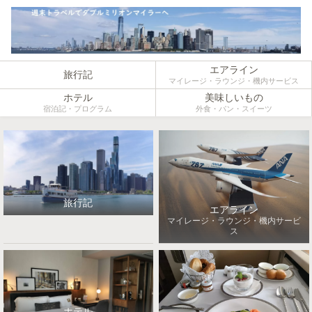
エアライン
旅行記
マイレージ・ラウンジ・機内サービス
ホテル
美味しいもの
宿泊記・プログラム
外食・パン・スイーツ
旅行記
エアライン
マイレージ・ラウンジ・機内サービ
ス
ホテル