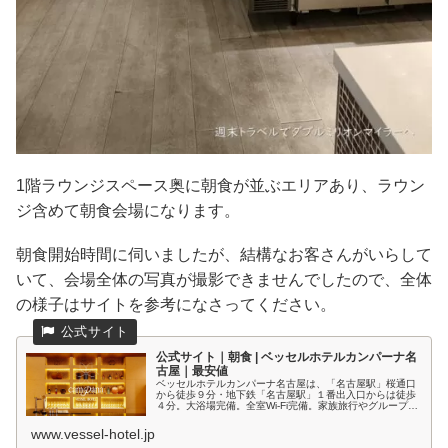
1階ラウンジスペース奥に朝食が並ぶエリアあり、ラウン
ジ含めて朝食会場になります。
朝食開始時間に伺いましたが、結構なお客さんがいらして
いて、会場全体の写真が撮影できませんでしたので、全体
の様子はサイトを参考になさってください。
公式サイト｜朝食 | ベッセルホテルカンパーナ名
古屋｜最安値
ベッセルホテルカンパーナ名古屋は、「名古屋駅」桜通口
から徒歩９分・地下鉄「名古屋駅」１番出入口からは徒歩
４分。大浴場完備。全室Wi-Fi完備。家族旅行やグループ旅
行などの観光旅行のほか、ビジネスユースにも対応し幅広
いお客様にご利用いただけま...
www.vessel-hotel.jp