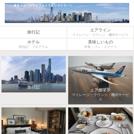
エアライン
旅行記
マイレージ・ラウンジ・機内サービス
ホテル
美味しいもの
宿泊記・プログラム
外食・パン・スイーツ
旅行記
エアライン
マイレージ・ラウンジ・機内サービ
ス
ホテル