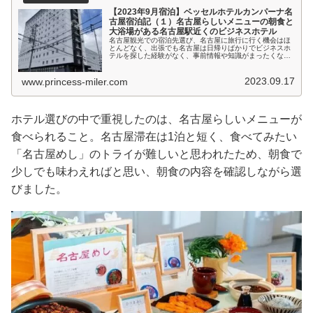
【2023年9月宿泊】ベッセルホテルカンパーナ名
古屋宿泊記（１）名古屋らしいメニューの朝食と
大浴場がある名古屋駅近くのビジネスホテル
名古屋観光での宿泊先選び、名古屋に旅行に行く機会はほ
とんどなく、出張でも名古屋は日帰りばかりでビジネスホ
テルを探した経験がなく、事前情報や知識がまったくない
状態。そんな時は、といつもの一休やYahooトラベルなど
ホテル検索サイトで検索してみ...
2023.09.17
www.princess-miler.com
ホテル選びの中で重視したのは、名古屋らしいメニューが
食べられること。名古屋滞在は1泊と短く、食べてみたい
「名古屋めし」のトライが難しいと思われたため、朝食で
少しでも味わえればと思い、朝食の内容を確認しながら選
びました。