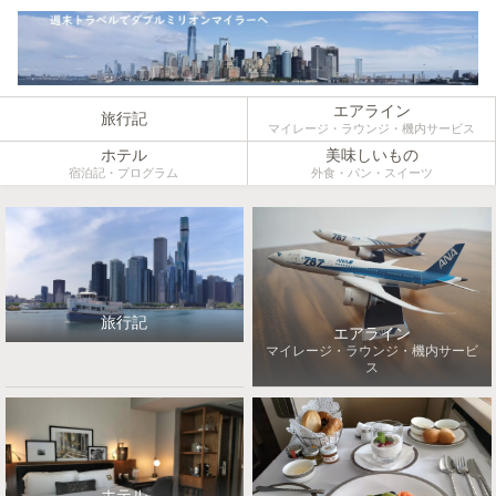
エアライン
旅行記
マイレージ・ラウンジ・機内サービス
ホテル
美味しいもの
宿泊記・プログラム
外食・パン・スイーツ
旅行記
エアライン
マイレージ・ラウンジ・機内サービ
ス
ホテル