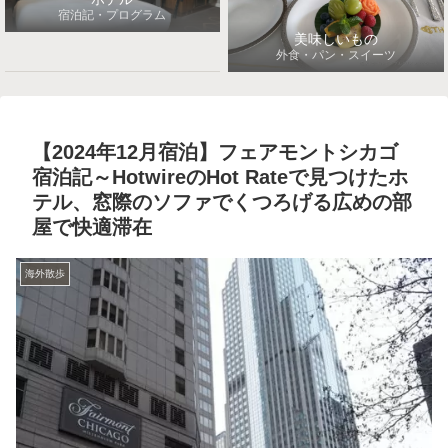
宿泊記・プログラム
美味しいもの
外食・パン・スイーツ
【2024年12月宿泊】フェアモントシカゴ
宿泊記～HotwireのHot Rateで見つけたホ
テル、窓際のソファでくつろげる広めの部
屋で快適滞在
海外散歩