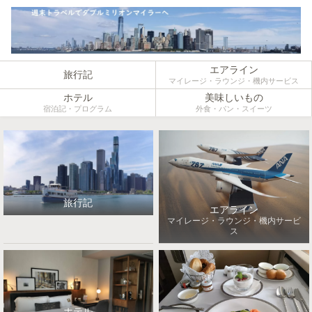
エアライン
旅行記
マイレージ・ラウンジ・機内サービス
ホテル
美味しいもの
宿泊記・プログラム
外食・パン・スイーツ
旅行記
エアライン
マイレージ・ラウンジ・機内サービ
ス
ホテル