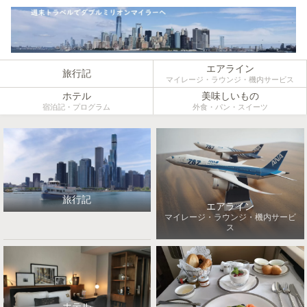
エアライン
旅行記
マイレージ・ラウンジ・機内サービス
ホテル
美味しいもの
宿泊記・プログラム
外食・パン・スイーツ
旅行記
エアライン
マイレージ・ラウンジ・機内サービ
ス
ホテル