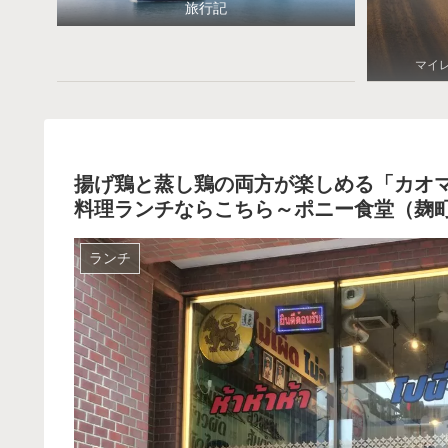
旅行記
マイ
揚げ鶏と蒸し鶏の両方が楽しめる「カオ
料理ランチならこちら～ポニー食堂（麹
ランチ