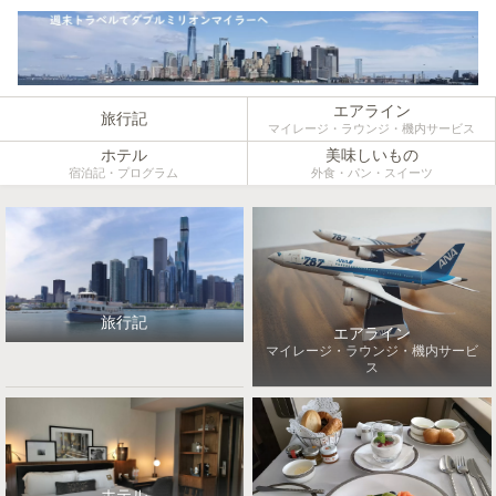
エアライン
旅行記
マイレージ・ラウンジ・機内サービス
ホテル
美味しいもの
宿泊記・プログラム
外食・パン・スイーツ
旅行記
エアライン
マイレージ・ラウンジ・機内サービ
ス
ホテル