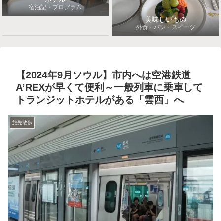
宿泊記・プログラム
美味しいもの
外食・パン・スイーツ
【2024年9月ソウル】市内へは空港鉄道
A’REXが早くて便利～一般列車に乗車して
トランジットホテルがある「雲西」へ
旅先散歩