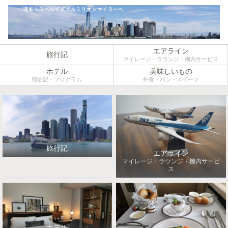
エアライン
旅行記
マイレージ・ラウンジ・機内サービス
ホテル
美味しいもの
宿泊記・プログラム
外食・パン・スイーツ
旅行記
エアライン
マイレージ・ラウンジ・機内サービ
ス
ホテル