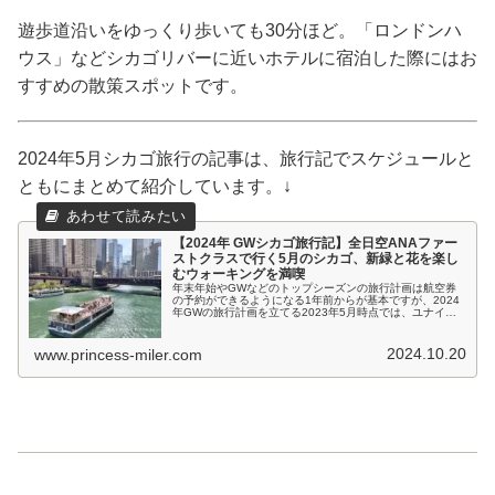
遊歩道沿いをゆっくり歩いても30分ほど。「ロンドンハ
ウス」などシカゴリバーに近いホテルに宿泊した際にはお
すすめの散策スポットです。
2024年5月シカゴ旅行の記事は、旅行記でスケジュールと
ともにまとめて紹介しています。↓
【2024年 GWシカゴ旅行記】全日空ANAファー
ストクラスで行く5月のシカゴ、新緑と花を楽し
むウォーキングを満喫
年末年始やGWなどのトップシーズンの旅行計画は航空券
の予約ができるようになる1年前からが基本ですが、2024
年GWの旅行計画を立てる2023年5月時点では、ユナイテ
ッド航空マイルをほぼ使い果たして残高が枯渇、その後活
動しているANAではまだ...
2024.10.20
www.princess-miler.com