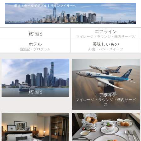
エアライン
旅行記
マイレージ・ラウンジ・機内サービス
ホテル
美味しいもの
宿泊記・プログラム
外食・パン・スイーツ
旅行記
エアライン
マイレージ・ラウンジ・機内サービ
ス
ホテル