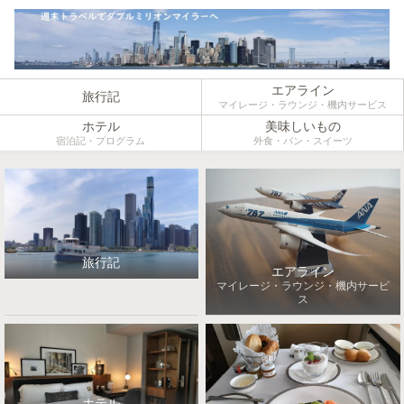
エアライン
旅行記
マイレージ・ラウンジ・機内サービス
ホテル
美味しいもの
宿泊記・プログラム
外食・パン・スイーツ
旅行記
エアライン
マイレージ・ラウンジ・機内サービ
ス
ホテル