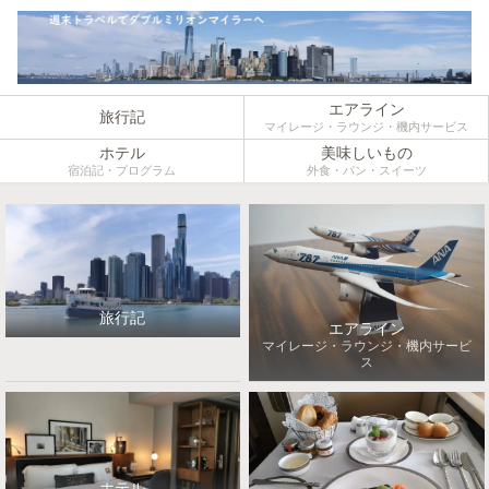
エアライン
旅行記
マイレージ・ラウンジ・機内サービス
ホテル
美味しいもの
宿泊記・プログラム
外食・パン・スイーツ
旅行記
エアライン
マイレージ・ラウンジ・機内サービ
ス
ホテル