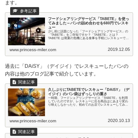
ます。
フードシェアリングサービス「TABETE」を使っ
てみました～パンの詰め合わせを680円でレスキ
ュー
少し前に話題になった「フードシェアリングサービス」の
「TABETE」をご存知ですか？「TABETE」とは？
TABETE は廃棄の危機にある食事を手軽にレスキューでき
るWebプラットフォームです。 まだおいしく食べられるけ
れど、閉店時間や賞味...
2019.12.05
www.princess-miler.com
過去に「DAiSY」（デイジイ）でレスキューしたパンの
内容は他のブログ記事で紹介しています。
久しぶりにTABETEでレスキュー「DAiSY」（デ
イジイ）のパン袋はずっしりの重さ
一時期、フードシェアリングサービス「TABETE」を利用
していたのですが、レスキューに出る商品はにあまり変わ
り映えしなかったり、初めてのお店でレスキューしてみた
ら、商品説明から想像する内容と違ってとても貧弱な内容
でがっかりしたりと、少しの間...
2020.10.13
www.princess-miler.com