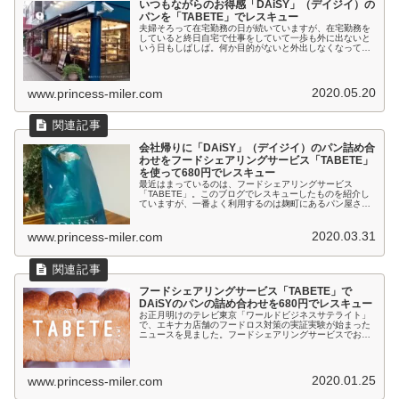
いつもながらのお得感「DAiSY」（デイジイ）の
パンを「TABETE」でレスキュー
夫婦そろって在宅勤務の日が続いていますが、在宅勤務を
していると終日自宅で仕事をしていて一歩も外に出ないと
いう日もしばしば。何か目的がないと外出しなくなってい
ます。とある在宅勤務の日、夕方、スマートフォンアプリ
のプッシュ通知で「DAiSY」の...
2020.05.20
www.princess-miler.com
会社帰りに「DAiSY」（デイジイ）のパン詰め合
わせをフードシェアリングサービス「TABETE」
を使って680円でレスキュー
最近はまっているのは、フードシェアリングサービス
「TABETE」。このブログでレスキューしたものを紹介し
ていますが、一番よく利用するのは麹町にあるパン屋さん
「DAiSY」（デイジイ）。丁寧に作られた美味しいパンを
お得に買えるので、会社帰りに...
2020.03.31
www.princess-miler.com
フードシェアリングサービス「TABETE」で
DAiSYのパンの詰め合わせを680円でレスキュー
お正月明けのテレビ東京「ワールドビジネスサテライト」
で、エキナカ店舗のフードロス対策の実証実験が始まった
ニュースを見ました。フードシェアリングサービスでお馴
染みの「TABETE」の取り組みで、東京駅「グランスタ」
などのエキナカ店舗の営業終了...
2020.01.25
www.princess-miler.com