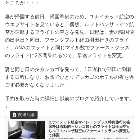
ところが・・・
妻が帰国する前日、帰国準備のため、ユナイテッド航空の
ウエブサイトを見ていると、偶然、ルフトハンザドイツ航
空が運航するフライトの空きを発見。日程は、妻の帰国便
の出発日と同日、フランクフルト経由羽田行きのフライ
ト、ANAのフライトと同じマイル数でファーストクラス
のフライトに2区間乗れるので、早速フライトを変更。
妻と同じ日の夕方シカゴを発って、1日遅れで羽田に到着
する日程になり、お陰でひとりでシカゴのホテルの夜を過
ごす必要がなくなりました。
予約を取った時の詳細は以前のブログで紹介しています。
↓
ユナイテッド航空マイレージプラス特典旅行の空
席枠は流動的～シカゴ旅行のフライトは全日空か
らルフトハンザ航空のファーストクラスへ変更し
て帰国