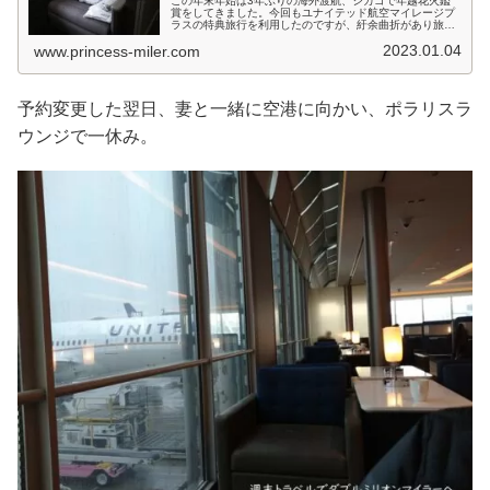
この年末年始は3年ぶりの海外渡航、シカゴで年越花火鑑
賞をしてきました。今回もユナイテッド航空マイレージプ
ラスの特典旅行を利用したのですが、紆余曲折があり旅行
が成立、予約までの様子を紹介します。予約完了まで予約
2023.01.04
www.princess-miler.com
は予約開始日（330日前）からト...
予約変更した翌日、妻と一緒に空港に向かい、ポラリスラ
ウンジで一休み。