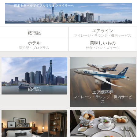
エアライン
旅行記
マイレージ・ラウンジ・機内サービス
ホテル
美味しいもの
宿泊記・プログラム
外食・パン・スイーツ
旅行記
エアライン
マイレージ・ラウンジ・機内サービ
ス
ホテル