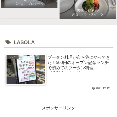
宿泊記・プログラム
美味しいもの
外食・パン・スイーツ
LASOLA
ブータン料理が市ヶ谷にやってき
ランチ
た！500円のオープン記念ランチ
で初めてのブータン料理～
LASOLA（市ヶ谷）
2021.12.12
スポンサーリンク