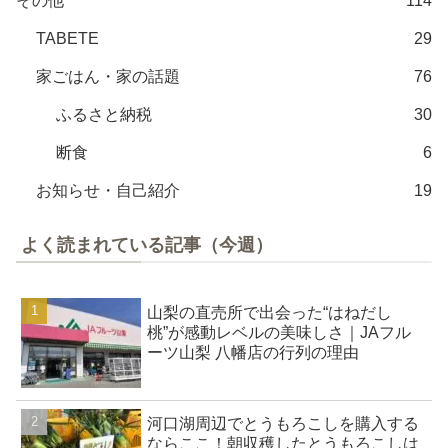
その他
114
TABETE
29
家ごはん・家の話題
76
ふるさと納税
30
断食
6
お知らせ・自己紹介
19
よく読まれている記事（今週）
山梨の直売所で出会った“はねだし
桃”が感動レベルの美味しさ｜JAフル
ーツ山梨 八幡店の行列の理由
河口湖周辺でとうもろこしを購入する
ならここ！朝収穫したとうもろこしは