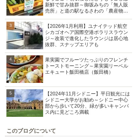
新鮮で甘み抜群～御坂みちの「無人販
売所」と道の駅なるさわの「農産物直
売所」
【2026年1月利用】ユナイテッド航空
シカゴオヘア国際空港ポラリスラウン
ジ～改装で進化したラウンジは居心地
抜群、スナップエリアも
果実園でフルーツたっぷりのフレンチ
トーストモーニング～果実園リーベル
エキュート飯田橋店（飯田橋）
【2024年11月シドニー】平日観光には
シドニー大学がお勧め～シドニー中心
部から歩いて20分、緑が多いキャンパ
ス内に見どころ満載
このブログについて