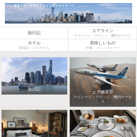
エアライン
旅行記
マイレージ・ラウンジ・機内サービス
ホテル
美味しいもの
宿泊記・プログラム
外食・パン・スイーツ
旅行記
エアライン
マイレージ・ラウンジ・機内サービ
ス
ホテル