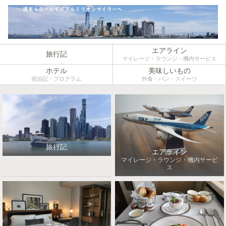
エアライン
旅行記
マイレージ・ラウンジ・機内サービス
ホテル
美味しいもの
宿泊記・プログラム
外食・パン・スイーツ
旅行記
エアライン
マイレージ・ラウンジ・機内サービ
ス
ホテル