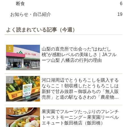
断食
6
お知らせ・自己紹介
19
よく読まれている記事（今週）
山梨の直売所で出会った“はねだし
桃”が感動レベルの美味しさ｜JAフル
ーツ山梨 八幡店の行列の理由
河口湖周辺でとうもろこしを購入する
ならここ！朝収穫したとうもろこしは
新鮮で甘み抜群～御坂みちの「無人販
売所」と道の駅なるさわの「農産物直
売所」
果実園でフルーツたっぷりのフレンチ
トーストモーニング～果実園リーベル
エキュート飯田橋店（飯田橋）